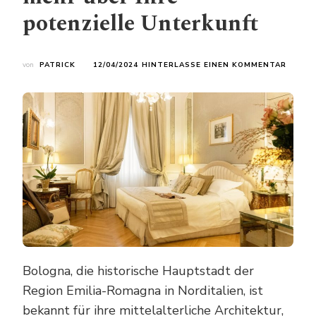
potenzielle Unterkunft
ZU
von
PATRICK
12/04/2024
HINTERLASSE EINEN KOMMENTAR
AKTUE
HOTEL
IN
BOLOG
ERFAH
SIE
MEHR
ÜBER
IHRE
POTEN
UNTER
Bologna, die historische Hauptstadt der
Region Emilia-Romagna in Norditalien, ist
bekannt für ihre mittelalterliche Architektur,