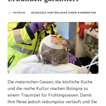
ZU
von
PATRICK
02/04/2024
HINTERLASSE EINEN KOMMENTAR
REISE
FÜR
IHREN
BOLOG
TRIP
IM
FRÜHL
SORGE
ERKUN
GARAN
Die malerischen Gassen, die köstliche Küche
und die reiche Kultur machen Bologna zu
einem Traumziel für Frühlingsreisen. Damit
Ihre Reise jedoch reibungslos verläuft und Sie