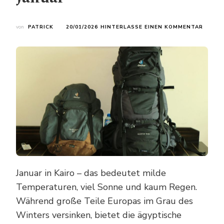
ZU
von
PATRICK
20/01/2026
HINTERLASSE EINEN KOMMENTAR
EIN
RUCKS
FÜR
ALLES:
DIE
ULTIM
MINIM
PACKL
FÜR
KAIRO
IM
JANUA
Januar in Kairo – das bedeutet milde
Temperaturen, viel Sonne und kaum Regen.
Während große Teile Europas im Grau des
Winters versinken, bietet die ägyptische