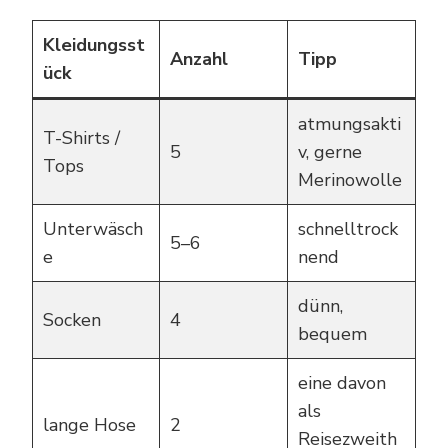
Kleidungsst
Anzahl
Tipp
ück
atmungsakti
T-Shirts /
5
v, gerne
Tops
Merinowolle
Unterwäsch
schnelltrock
5–6
e
nend
dünn,
Socken
4
bequem
eine davon
als
lange Hose
2
Reisezweith