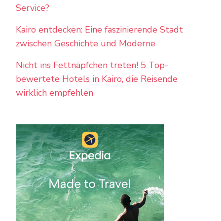
Service?
Kairo entdecken: Eine faszinierende Stadt
zwischen Geschichte und Moderne
Nicht ins Fettnäpfchen treten! 5 Top-
bewertete Hotels in Kairo, die Reisende
wirklich empfehlen