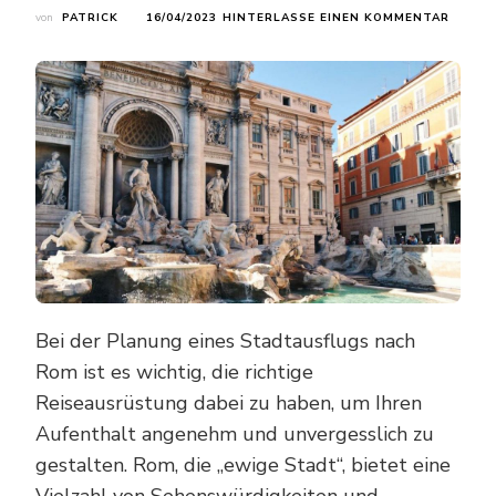
ZU
von
PATRICK
16/04/2023
HINTERLASSE EINEN KOMMENTAR
REISE
FÜR
ROM:
WAS
SIE
FÜR
IHREN
STADT
BRAUC
Bei der Planung eines Stadtausflugs nach
Rom ist es wichtig, die richtige
Reiseausrüstung dabei zu haben, um Ihren
Aufenthalt angenehm und unvergesslich zu
gestalten. Rom, die „ewige Stadt“, bietet eine