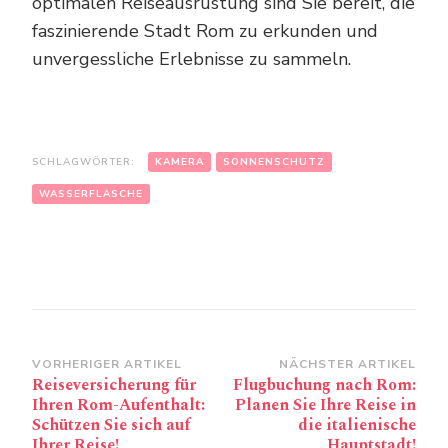
optimalen Reiseausrüstung sind Sie bereit, die
faszinierende Stadt Rom zu erkunden und
unvergessliche Erlebnisse zu sammeln.
SCHLAGWÖRTER:
KAMERA
SONNENSCHUTZ
WASSERFLASCHE
Beitragsnavigation
VORHERIGER ARTIKEL
NÄCHSTER ARTIKEL
Reiseversicherung für
Flugbuchung nach Rom:
Ihren Rom-Aufenthalt:
Planen Sie Ihre Reise in
Schützen Sie sich auf
die italienische
Ihrer Reise!
Hauptstadt!