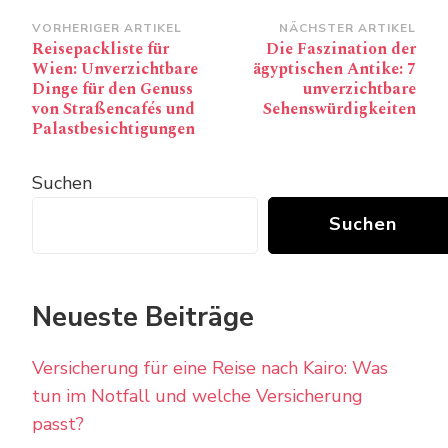
Beitragsnavigation
VORHERIGER ARTIKEL
NÄCHSTER ARTIKEL
Reisepackliste für
Die Faszination der
Wien: Unverzichtbare
ägyptischen Antike: 7
Dinge für den Genuss
unverzichtbare
von Straßencafés und
Sehenswürdigkeiten
Palastbesichtigungen
Suchen
Suchen
Neueste Beiträge
Versicherung für eine Reise nach Kairo: Was
tun im Notfall und welche Versicherung
passt?