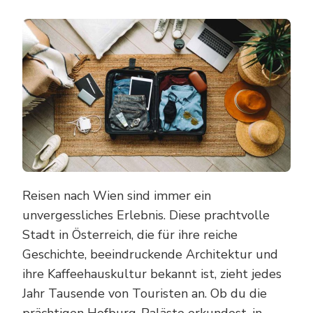
5
UNVER
REISE
FÜR
WIEN
Reisen nach Wien sind immer ein
unvergessliches Erlebnis. Diese prachtvolle
Stadt in Österreich, die für ihre reiche
Geschichte, beeindruckende Architektur und
ihre Kaffeehauskultur bekannt ist, zieht jedes
Jahr Tausende von Touristen an. Ob du die
prächtigen Hofburg-Paläste erkundest, in