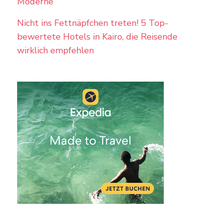
Moderne
Nicht ins Fettnäpfchen treten! 5 Top-
bewertete Hotels in Kairo, die Reisende
wirklich empfehlen