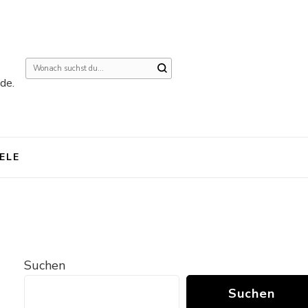
Suchst
de.
du
nach
etwas?
IELE
Suchen
Suchen