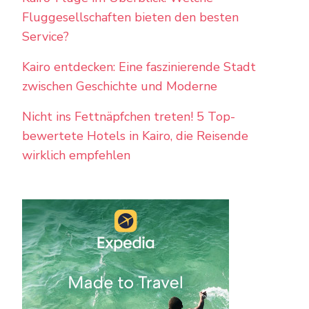
Fluggesellschaften bieten den besten
Service?
Kairo entdecken: Eine faszinierende Stadt
zwischen Geschichte und Moderne
Nicht ins Fettnäpfchen treten! 5 Top-
bewertete Hotels in Kairo, die Reisende
wirklich empfehlen