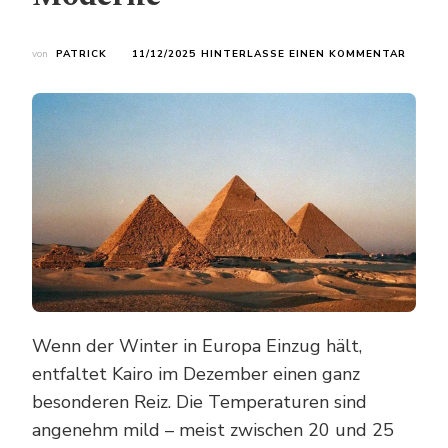
ZU
von
PATRICK
11/12/2025
HINTERLASSE EINEN KOMMENTAR
KAIRO
ENTDE
EINE
FASZI
STADT
ZWISC
GESCH
UND
MODER
Wenn der Winter in Europa Einzug hält,
entfaltet Kairo im Dezember einen ganz
besonderen Reiz. Die Temperaturen sind
angenehm mild – meist zwischen 20 und 25