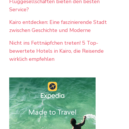
Fluggesellschaften bieten den besten
Service?
Kairo entdecken: Eine faszinierende Stadt
zwischen Geschichte und Moderne
Nicht ins Fettnäpfchen treten! 5 Top-
bewertete Hotels in Kairo, die Reisende
wirklich empfehlen