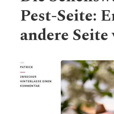
Pest-Seite: E
andere Seite
von
PATRICK
28/02/2025
HINTERLASSE EINEN
ZU
KOMMENTAR
DIE
SEHENSWÜRDIGKEITEN
DER
PEST-
SEITE:
ENTDECKE