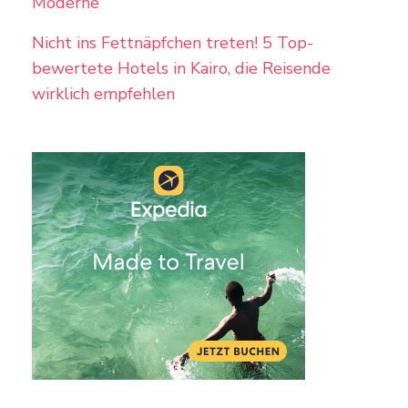
Moderne
Nicht ins Fettnäpfchen treten! 5 Top-
bewertete Hotels in Kairo, die Reisende
wirklich empfehlen