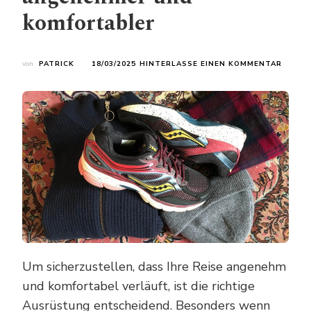
komfortabler
ZU
von
PATRICK
18/03/2025
HINTERLASSE EINEN KOMMENTAR
PERFE
REISE
MACHE
SIE
IHRE
BUDAP
REISE
NOCH
ANGEN
UND
KOMFO
Um sicherzustellen, dass Ihre Reise angenehm
und komfortabel verläuft, ist die richtige
Ausrüstung entscheidend. Besonders wenn