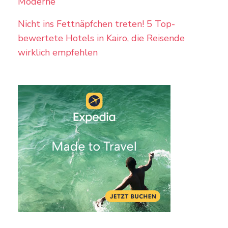
Moderne
Nicht ins Fettnäpfchen treten! 5 Top-
bewertete Hotels in Kairo, die Reisende
wirklich empfehlen