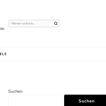
Suchst
de.
du
nach
etwas?
IELE
Suchen
Suchen