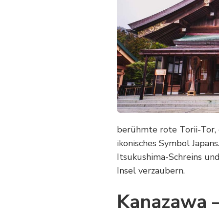
TIPPS
FÜR
IHRE
JAPAN-
REISE:
ENTDECKEN
SIE
VERSTECKTE
SCHÄTZE
UND
LOKALE
GEHEIMNISSE!
berühmte rote Torii-Tor, 
ikonisches Symbol Japans
Itsukushima-Schreins und
Insel verzaubern.
Kanazawa – 