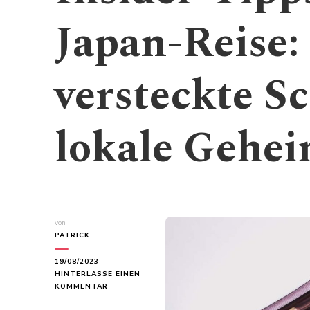
Japan-Reise:
versteckte S
lokale Gehei
von
PATRICK
19/08/2023
HINTERLASSE EINEN
ZU
KOMMENTAR
INSIDER-