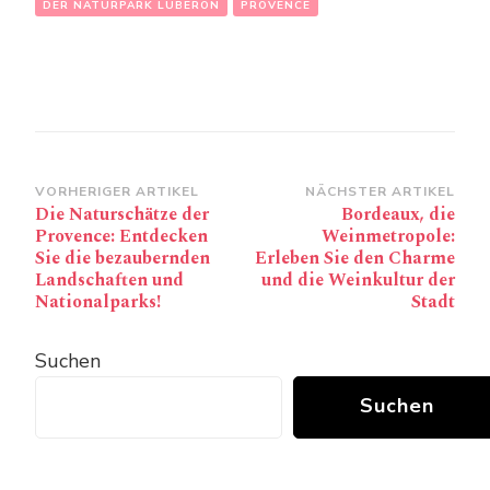
DER NATURPARK LUBERON
PROVENCE
Beitragsnavigation
VORHERIGER ARTIKEL
NÄCHSTER ARTIKEL
Die Naturschätze der
Bordeaux, die
Provence: Entdecken
Weinmetropole:
Sie die bezaubernden
Erleben Sie den Charme
Landschaften und
und die Weinkultur der
Nationalparks!
Stadt
Suchen
Suchen