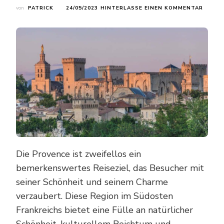
ZU
von
PATRICK
24/05/2023
HINTERLASSE EINEN KOMMENTAR
DIE
PROVE
EIN
MEDIT
PARADI
DAS
ES
ZU
ENTDE
GILT!
Die Provence ist zweifellos ein
bemerkenswertes Reiseziel, das Besucher mit
seiner Schönheit und seinem Charme
verzaubert. Diese Region im Südosten
Frankreichs bietet eine Fülle an natürlicher