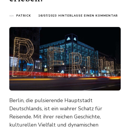
ZU
von
PATRICK
16/07/2023
HINTERLASSE EINEN KOMMENTAR
BERLIN
ENTDE
DIE
TOP-
ATTRA
DER
DEUTS
HAUPT
ERLEBE
Berlin, die pulsierende Hauptstadt
Deutschlands, ist ein wahrer Schatz für
Reisende. Mit ihrer reichen Geschichte,
kulturellen Vielfalt und dynamischen