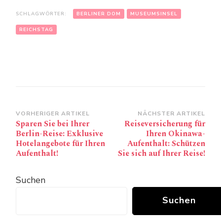
SCHLAGWÖRTER:
BERLINER DOM
MUSEUMSINSEL
REICHSTAG
Beitragsnavigation
VORHERIGER ARTIKEL
NÄCHSTER ARTIKEL
Sparen Sie bei Ihrer
Reiseversicherung für
Berlin-Reise: Exklusive
Ihren Okinawa-
Hotelangebote für Ihren
Aufenthalt: Schützen
Aufenthalt!
Sie sich auf Ihrer Reise!
Suchen
Suchen