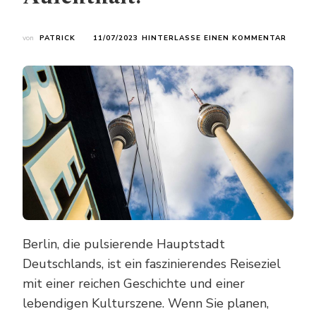
ZU
von
PATRICK
11/07/2023
HINTERLASSE EINEN KOMMENTAR
SPARE
SIE
BEI
IHRER
BERLIN
REISE:
EXKLU
HOTEL
FÜR
IHREN
AUFEN
Berlin, die pulsierende Hauptstadt
Deutschlands, ist ein faszinierendes Reiseziel
mit einer reichen Geschichte und einer
lebendigen Kulturszene. Wenn Sie planen,