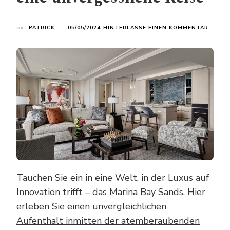
ZU
von
PATRICK
05/05/2024
HINTERLASSE EINEN KOMMENTAR
ENTDE
SINGA
SORGF
AUSGE
UNTER
FÜR
EINE
UNVER
REISE
Tauchen Sie ein in eine Welt, in der Luxus auf
Innovation trifft – das Marina Bay Sands.
Hier
erleben Sie einen unvergleichlichen
Aufenthalt inmitten der atemberaubenden