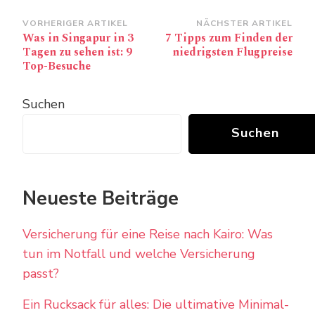
Beitragsnavigation
VORHERIGER ARTIKEL
NÄCHSTER ARTIKEL
Was in Singapur in 3
7 Tipps zum Finden der
Tagen zu sehen ist: 9
niedrigsten Flugpreise
Top-Besuche
Suchen
Suchen
Neueste Beiträge
Versicherung für eine Reise nach Kairo: Was
tun im Notfall und welche Versicherung
passt?
Ein Rucksack für alles: Die ultimative Minimal-