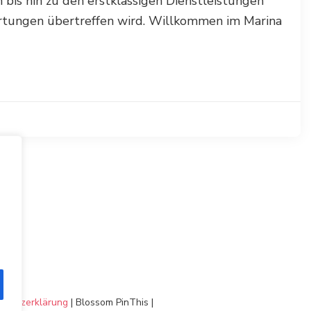
 bis hin zu den erstklassigen Dienstleistungen
wartungen übertreffen wird. Willkommen im Marina
chutzerklärung
|
Blossom PinThis |