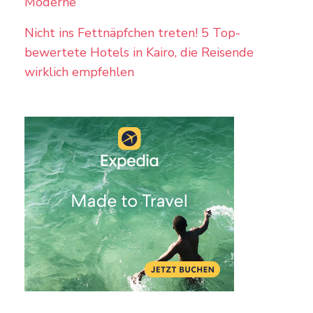
Moderne
Nicht ins Fettnäpfchen treten! 5 Top-
bewertete Hotels in Kairo, die Reisende
wirklich empfehlen