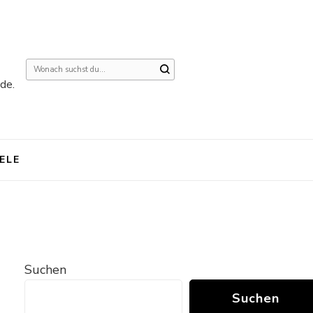
Suchst
de.
du
nach
etwas?
IELE
Suchen
Suchen