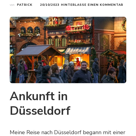
ZU
von
PATRICK
20/10/2023
HINTERLASSE EINEN KOMMENTAR
DÜSSE
EINE
REISE
IN
DIE
WELT
DER
ELEGA
UND
DES
SHOPP
Ankunft in
Düsseldorf
Meine Reise nach Düsseldorf begann mit einer