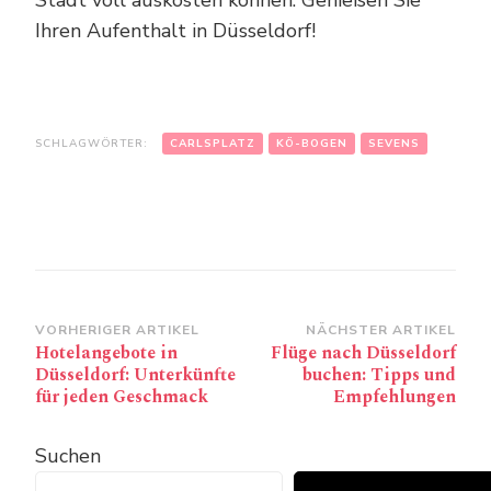
Ihren Aufenthalt in Düsseldorf!
SCHLAGWÖRTER:
CARLSPLATZ
KÖ-BOGEN
SEVENS
Beitragsnavigation
VORHERIGER ARTIKEL
NÄCHSTER ARTIKEL
Hotelangebote in
Flüge nach Düsseldorf
Düsseldorf: Unterkünfte
buchen: Tipps und
für jeden Geschmack
Empfehlungen
Suchen