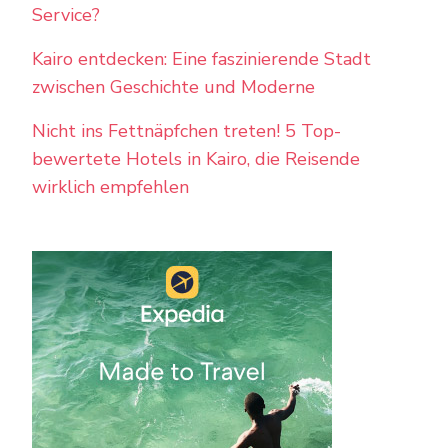
Service?
Kairo entdecken: Eine faszinierende Stadt
zwischen Geschichte und Moderne
Nicht ins Fettnäpfchen treten! 5 Top-
bewertete Hotels in Kairo, die Reisende
wirklich empfehlen