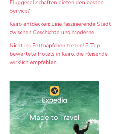
Fluggesellschaften bieten den besten
Service?
Kairo entdecken: Eine faszinierende Stadt
zwischen Geschichte und Moderne
Nicht ins Fettnäpfchen treten! 5 Top-
bewertete Hotels in Kairo, die Reisende
wirklich empfehlen