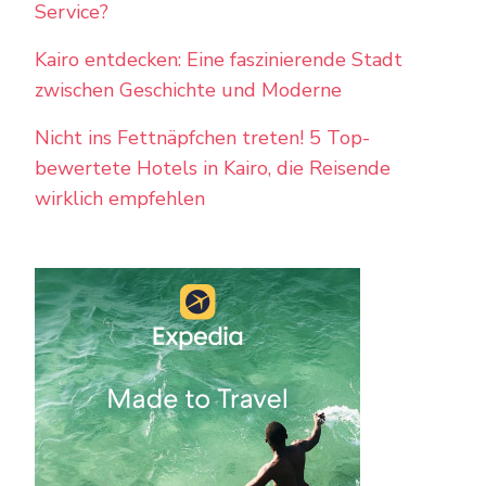
Service?
Kairo entdecken: Eine faszinierende Stadt
zwischen Geschichte und Moderne
Nicht ins Fettnäpfchen treten! 5 Top-
bewertete Hotels in Kairo, die Reisende
wirklich empfehlen