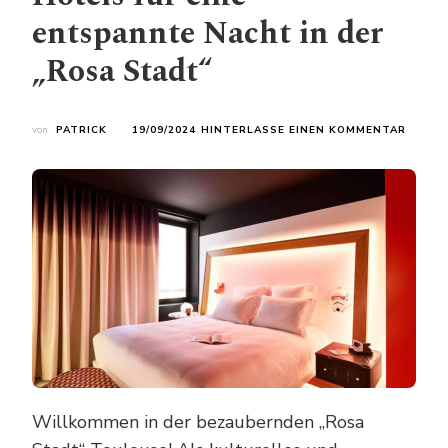
entspannte Nacht in der
„Rosa Stadt“
ZU
von
PATRICK
19/09/2024
HINTERLASSE EINEN KOMMENTAR
TOULO
UNTER
AUSGE
KOMFO
HOTEL
FÜR
EINE
ENTSP
NACHT
IN
DER
„ROSA
STADT
Willkommen in der bezaubernden „Rosa