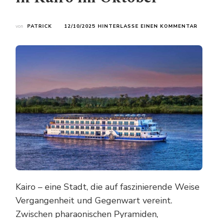
ZU
von
PATRICK
12/10/2025
HINTERLASSE EINEN KOMMENTAR
VON
DEN
PYRAM
BIS
ZUM
NIL:
DIE
10
SPANN
AKTIV
IN
KAIRO
IM
OKTOB
Kairo – eine Stadt, die auf faszinierende Weise
Vergangenheit und Gegenwart vereint.
Zwischen pharaonischen Pyramiden,