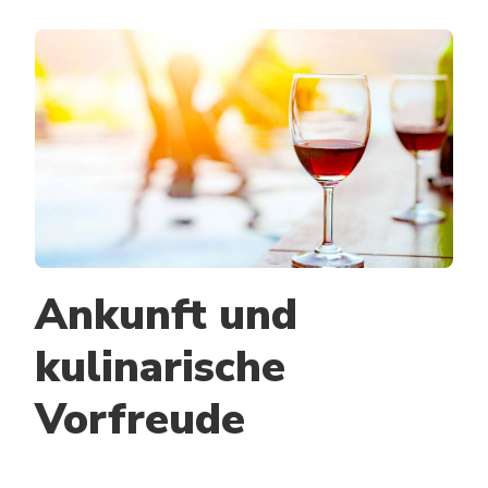
GENUS
PUR:
KULIN
ENTDE
IN
BACHA
Ankunft und
kulinarische
Vorfreude