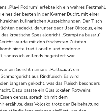
ns „Plavi Podrum“ erlebte ich ein wahres Festmahl.
s eines der besten in der Kvarner Bucht, mit einer
hlreichen kulinarischen Auszeichnungen. Der Tisch
rüchten gedeckt, darunter gegrillter Oktopus, eine
das kroatische Spezialgericht „Scampi na buzaru“
 Gericht wurde mit den frischesten Zutaten
 kombinierte traditionelle und moderne
, sodass ich vollends begeistert war.
war ein Gericht namens „Pašticada“, ein
s Schmorgericht aus Rindfleisch. Es wird
nden langsam gekocht, was das Fleisch besonders
acht. Dazu passte ein Glas lokalen Rotweins
 Essen genoss, sprach ich mit dem
ir erzählte, dass Volosko trotz der Beibehaltung
den ständig Innovationen einführt, um den