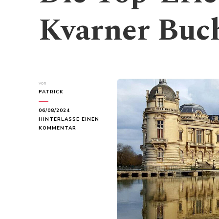
Kvarner Buch
von
PATRICK
06/08/2024
HINTERLASSE EINEN
ZU
KOMMENTAR
DIE
TOP-
ERLEBNISSE
IN
DER
KVARNER
BUCHT,
KROATIEN