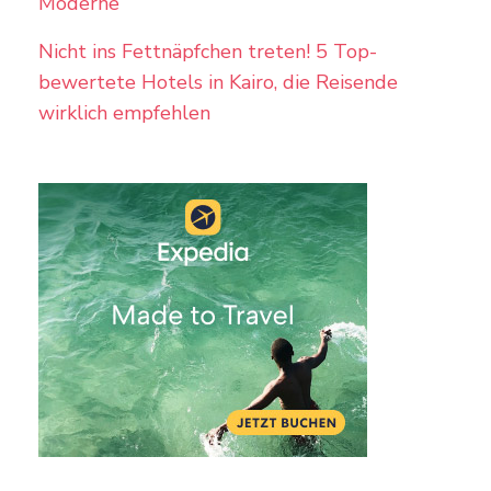
Moderne
Nicht ins Fettnäpfchen treten! 5 Top-
bewertete Hotels in Kairo, die Reisende
wirklich empfehlen