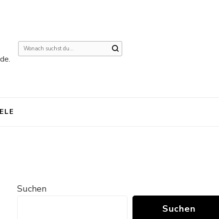
Suchst
de.
du
nach
etwas?
IELE
Suchen
Suchen