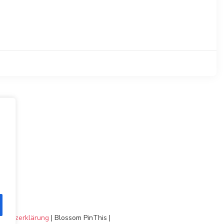
chutzerklärung
|
Blossom PinThis |