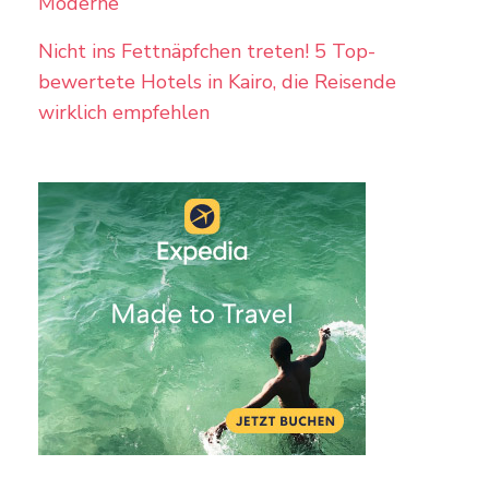
Moderne
Nicht ins Fettnäpfchen treten! 5 Top-
bewertete Hotels in Kairo, die Reisende
wirklich empfehlen