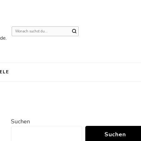
Suchst
de.
du
nach
etwas?
IELE
Suchen
Suchen