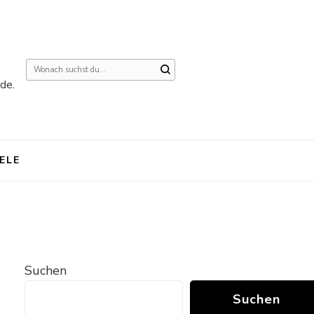
Suchst
de.
du
nach
etwas?
IELE
Suchen
Suchen