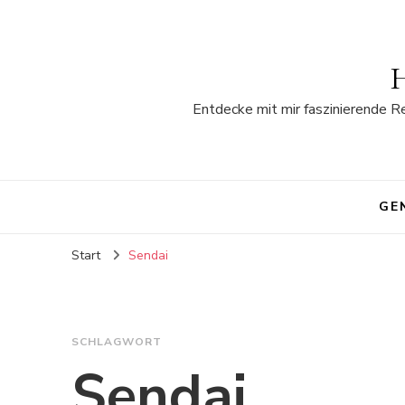
H
Entdecke mit mir faszinierende R
GE
Start
Sendai
SCHLAGWORT
Sendai