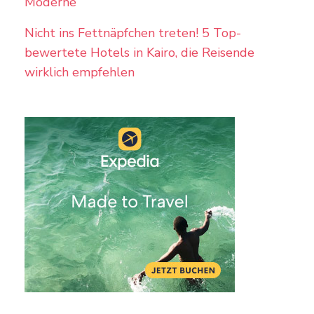
Moderne
Nicht ins Fettnäpfchen treten! 5 Top-
bewertete Hotels in Kairo, die Reisende
wirklich empfehlen