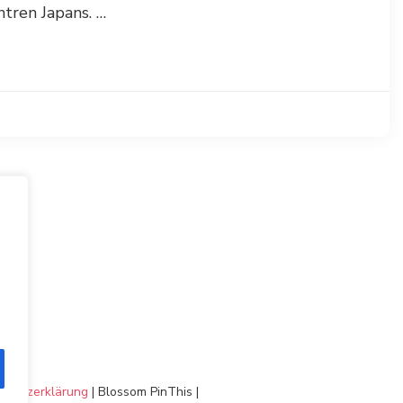
tren Japans. …
chutzerklärung
|
Blossom PinThis |