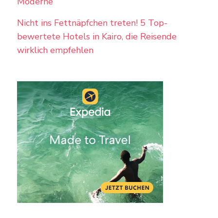
Moderne
Nicht ins Fettnäpfchen treten! 5 Top-
bewertete Hotels in Kairo, die Reisende
wirklich empfehlen