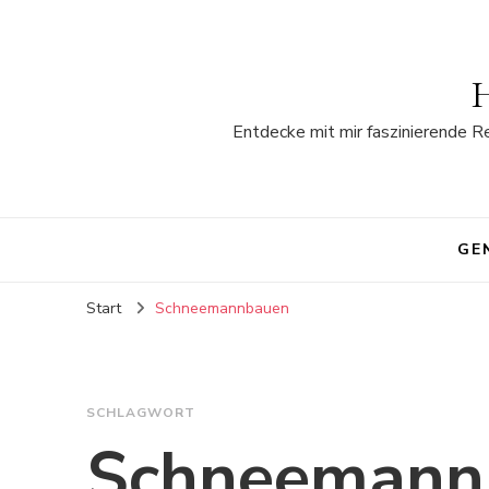
H
Entdecke mit mir faszinierende R
GE
Start
Schneemannbauen
SCHLAGWORT
Schneemann