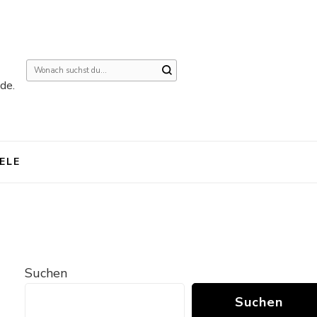
Suchst
de.
du
nach
etwas?
IELE
Suchen
Suchen