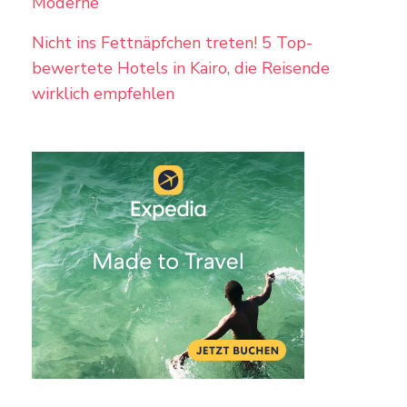
Moderne
Nicht ins Fettnäpfchen treten! 5 Top-
bewertete Hotels in Kairo, die Reisende
wirklich empfehlen