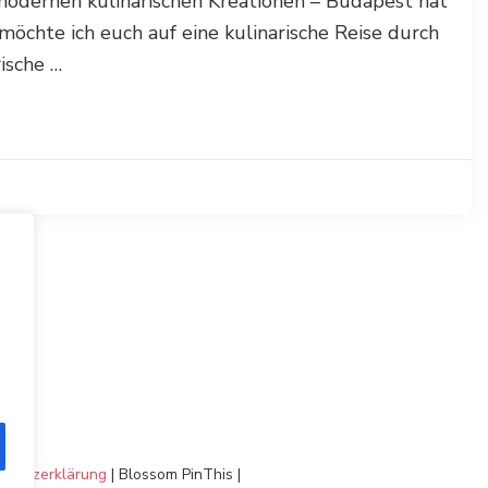
 modernen kulinarischen Kreationen – Budapest hat
öchte ich euch auf eine kulinarische Reise durch
ische …
chutzerklärung
|
Blossom PinThis |