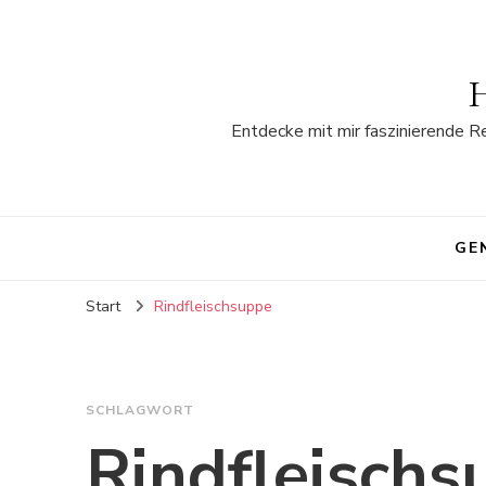
H
Entdecke mit mir faszinierende R
GE
Start
Rindfleischsuppe
SCHLAGWORT
Rindfleischs