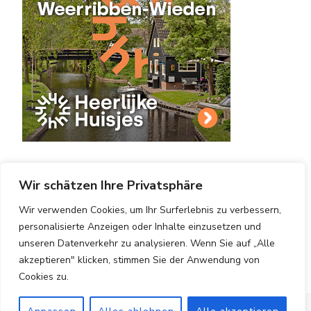
Wir schätzen Ihre Privatsphäre
Wir verwenden Cookies, um Ihr Surferlebnis zu verbessern,
personalisierte Anzeigen oder Inhalte einzusetzen und
Copyright © 2025 Hotels Vergleichen.
Impressum
|
unseren Datenverkehr zu analysieren. Wenn Sie auf „Alle
Datenschutzerklärung
|
Blossom PinThis | Entwickelt
akzeptieren" klicken, stimmen Sie der Anwendung von
von
Blossom Themes
. Bereitgestellt von
WordPress
.
Cookies zu.