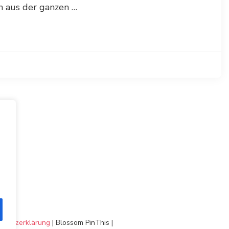
n aus der ganzen …
chutzerklärung
|
Blossom PinThis |