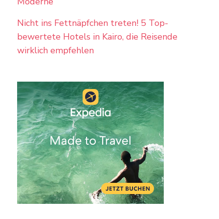
Moderne
Nicht ins Fettnäpfchen treten! 5 Top-
bewertete Hotels in Kairo, die Reisende
wirklich empfehlen