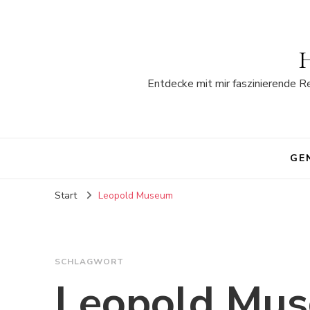
H
Entdecke mit mir faszinierende R
GE
Start
Leopold Museum
SCHLAGWORT
Leopold Mu