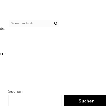
Suchst
de.
du
nach
etwas?
IELE
Suchen
Suchen