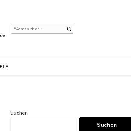
Suchst
de.
du
nach
etwas?
IELE
Suchen
Suchen