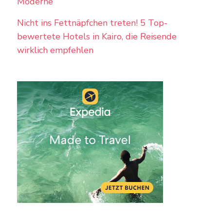
Moderne
Nicht ins Fettnäpfchen treten! 5 Top-
bewertete Hotels in Kairo, die Reisende
wirklich empfehlen