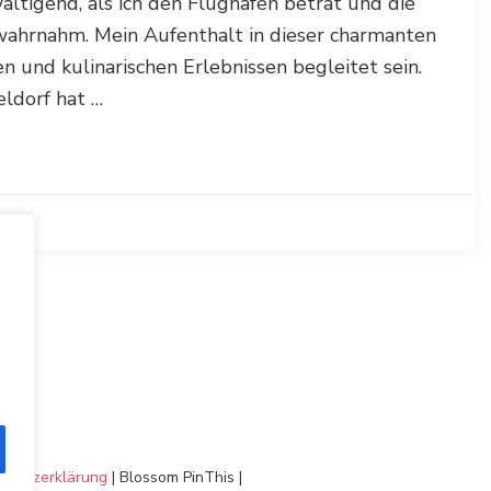
ltigend, als ich den Flughafen betrat und die
 wahrnahm. Mein Aufenthalt in dieser charmanten
und kulinarischen Erlebnissen begleitet sein.
eldorf hat …
chutzerklärung
|
Blossom PinThis |