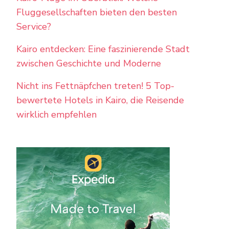
Fluggesellschaften bieten den besten
Service?
Kairo entdecken: Eine faszinierende Stadt
zwischen Geschichte und Moderne
Nicht ins Fettnäpfchen treten! 5 Top-
bewertete Hotels in Kairo, die Reisende
wirklich empfehlen