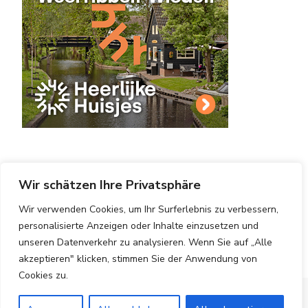
Wir schätzen Ihre Privatsphäre
Wir verwenden Cookies, um Ihr Surferlebnis zu verbessern,
personalisierte Anzeigen oder Inhalte einzusetzen und
Copyright © 2025 Hotels Vergleichen.
Impressum
|
Datenschutzerklärung
|
Blossom PinThis | Entwickelt
unseren Datenverkehr zu analysieren. Wenn Sie auf „Alle
von
Blossom Themes
. Bereitgestellt von
WordPress
.
akzeptieren" klicken, stimmen Sie der Anwendung von
Cookies zu.