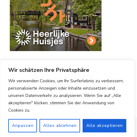
Wir schätzen Ihre Privatsphäre
Wir verwenden Cookies, um Ihr Surferlebnis zu verbessern,
personalisierte Anzeigen oder Inhalte einzusetzen und
Copyright © 2025 Hotels Vergleichen.
Impressum
|
unseren Datenverkehr zu analysieren. Wenn Sie auf „Alle
Datenschutzerklärung
|
Blossom PinThis | Entwickelt
akzeptieren" klicken, stimmen Sie der Anwendung von
von
Blossom Themes
. Bereitgestellt von
WordPress
.
Cookies zu.
Anpassen
Alles ablehnen
Alle akzeptieren