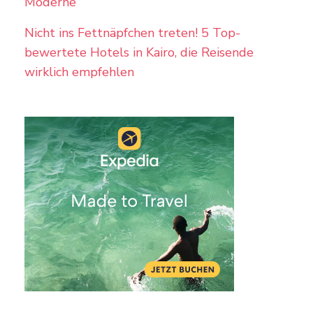
Moderne
Nicht ins Fettnäpfchen treten! 5 Top-
bewertete Hotels in Kairo, die Reisende
wirklich empfehlen