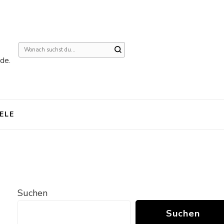
Suchst
de.
du
nach
etwas?
IELE
Suchen
Suchen