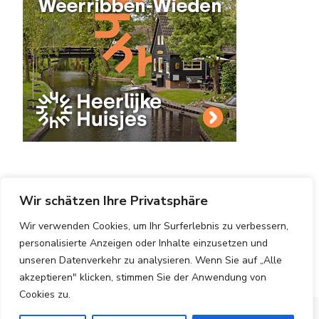
Wir schätzen Ihre Privatsphäre
Wir verwenden Cookies, um Ihr Surferlebnis zu verbessern,
personalisierte Anzeigen oder Inhalte einzusetzen und
Copyright © 2025 Hotels Vergleichen.
Impressum
|
Datenschutzerklärung
|
Blossom PinThis | Entwickelt
unseren Datenverkehr zu analysieren. Wenn Sie auf „Alle
von
Blossom Themes
. Bereitgestellt von
WordPress
.
akzeptieren" klicken, stimmen Sie der Anwendung von
Cookies zu.