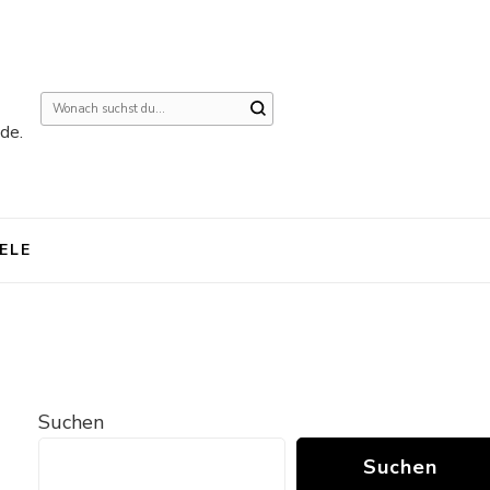
Suchst
de.
du
nach
etwas?
IELE
Suchen
Suchen