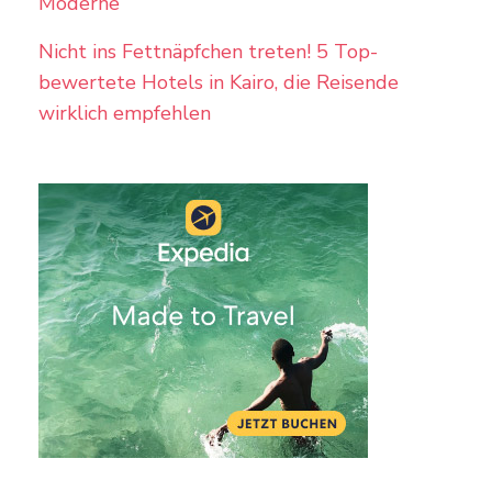
Moderne
Nicht ins Fettnäpfchen treten! 5 Top-
bewertete Hotels in Kairo, die Reisende
wirklich empfehlen