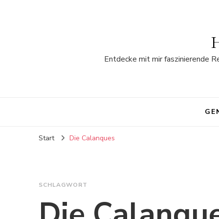
H
Entdecke mit mir faszinierende R
GE
Start
Die Calanques
SCHLAGWORT
Die Calanqu