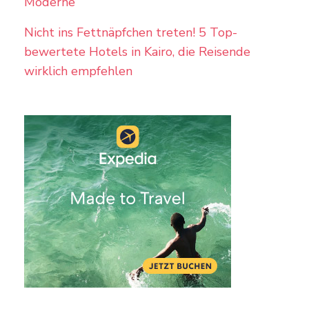
Moderne
Nicht ins Fettnäpfchen treten! 5 Top-
bewertete Hotels in Kairo, die Reisende
wirklich empfehlen