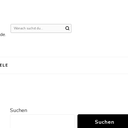
Suchst
de.
du
nach
etwas?
IELE
Suchen
Suchen