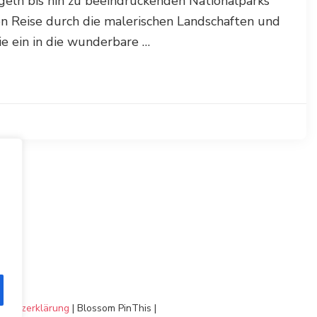
ügeln bis hin zu beeindruckenden Nationalparks
hen Reise durch die malerischen Landschaften und
ie ein in die wunderbare …
chutzerklärung
|
Blossom PinThis |