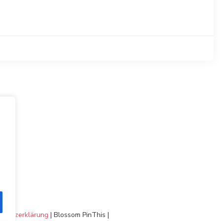
chutzerklärung
|
Blossom PinThis |