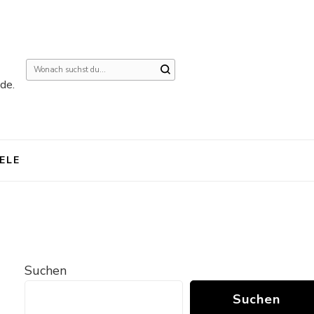
Suchst
de.
du
nach
etwas?
IELE
Suchen
Suchen