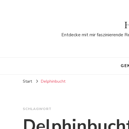
H
Entdecke mit mir faszinierende R
GE
Start
Delphinbucht
SCHLAGWORT
Delphinbuch