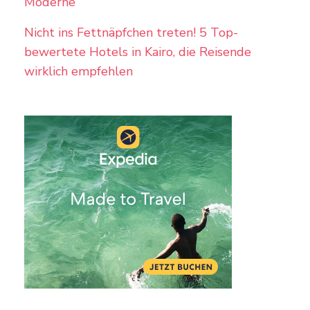
Moderne
Nicht ins Fettnäpfchen treten! 5 Top-
bewertete Hotels in Kairo, die Reisende
wirklich empfehlen