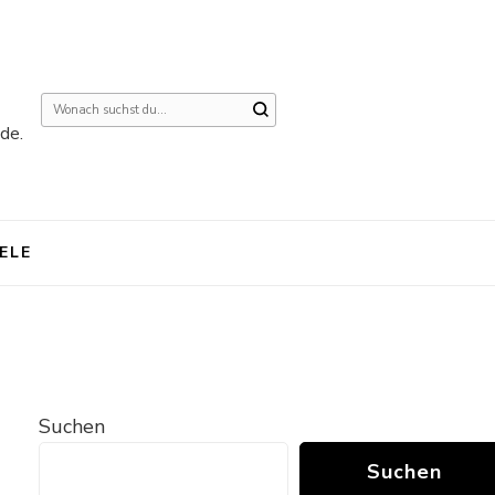
Suchst
de.
du
nach
etwas?
IELE
Suchen
Suchen