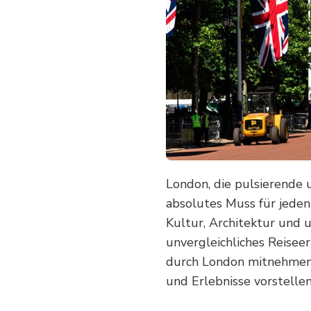
MOMENTE
IN
LONDON:
ENTDECKEN
SIE
DIE
VIELFALT
DER
BRITISCHEN
HAUPTSTADT!
London, die pulsierende u
absolutes Muss für jeden 
Kultur, Architektur und 
unvergleichliches Reiseer
durch London mitnehmen 
und Erlebnisse vorstellen