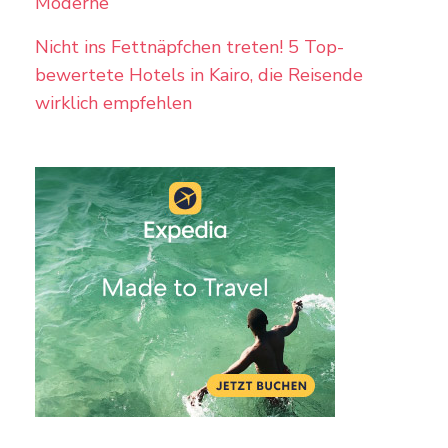
Moderne
Nicht ins Fettnäpfchen treten! 5 Top-
bewertete Hotels in Kairo, die Reisende
wirklich empfehlen