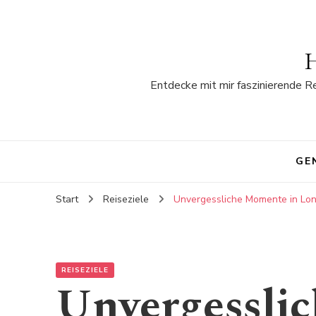
H
Entdecke mit mir faszinierende R
GE
Start
Reiseziele
Unvergessliche Momente in Lond
REISEZIELE
Unvergessli