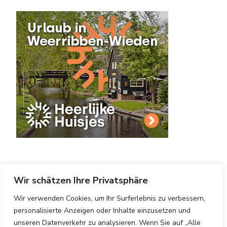
Wir schätzen Ihre Privatsphäre
Wir verwenden Cookies, um Ihr Surferlebnis zu verbessern,
Copyright © 2025 Hotels Vergleichen.
Impressum
|
personalisierte Anzeigen oder Inhalte einzusetzen und
Datenschutzerklärung
|
Blossom PinThis | Entwickelt
unseren Datenverkehr zu analysieren. Wenn Sie auf „Alle